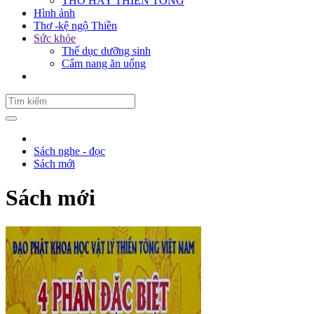
THƠ HAY THIỀN TÔNG
Hình ảnh
Thơ -kệ ngộ Thiền
Sức khỏe
Thế dục dưỡng sinh
Cẩm nang ăn uống
Sách nghe - đọc
Sách mới
Sách mới