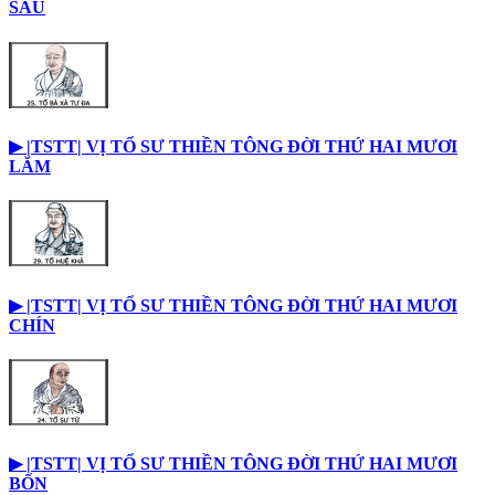
SÁU
▶︎ |TSTT| VỊ TỔ SƯ THIỀN TÔNG ĐỜI THỨ HAI MƯƠI
LĂM
▶︎ |TSTT| VỊ TỔ SƯ THIỀN TÔNG ĐỜI THỨ HAI MƯƠI
CHÍN
▶︎ |TSTT| VỊ TỔ SƯ THIỀN TÔNG ĐỜI THỨ HAI MƯƠI
BỐN