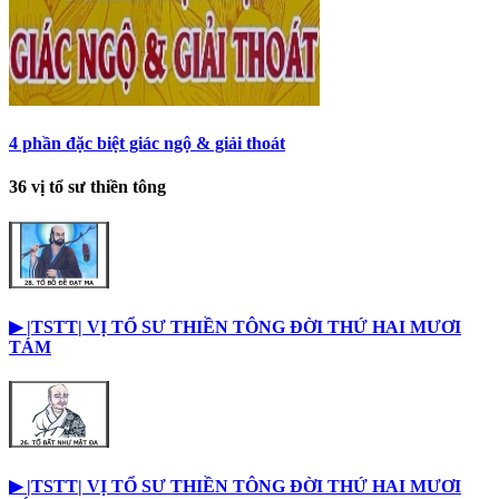
4 phần đặc biệt giác ngộ & giải thoát
36 vị tổ sư thiền tông
▶︎ |TSTT| VỊ TỔ SƯ THIỀN TÔNG ĐỜI THỨ HAI MƯƠI
TÁM
▶︎ |TSTT| VỊ TỔ SƯ THIỀN TÔNG ĐỜI THỨ HAI MƯƠI