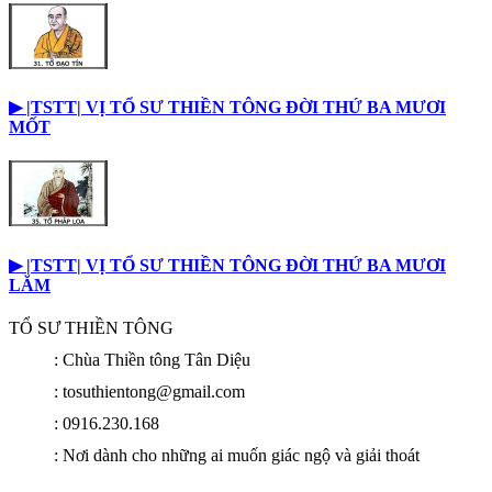
▶︎ |TSTT| VỊ TỔ SƯ THIỀN TÔNG ĐỜI THỨ BA MƯƠI
MỐT
▶︎ |TSTT| VỊ TỔ SƯ THIỀN TÔNG ĐỜI THỨ BA MƯƠI
LĂM
TỔ SƯ THIỀN TÔNG
: Chùa Thiền tông Tân Diệu
: tosuthientong@gmail.com
: 0916.230.168
: Nơi dành cho những ai muốn giác ngộ và giải thoát