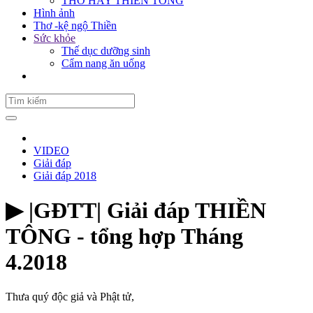
THƠ HAY THIỀN TÔNG
Hình ảnh
Thơ -kệ ngộ Thiền
Sức khỏe
Thế dục dưỡng sinh
Cẩm nang ăn uống
VIDEO
Giải đáp
Giải đáp 2018
▶︎ |GĐTT| Giải đáp THIỀN
TÔNG - tổng hợp Tháng
4.2018
Thưa quý độc giả và Phật tử,