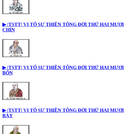
▶︎ |TSTT| VỊ TỔ SƯ THIỀN TÔNG ĐỜI THỨ HAI MƯƠI
CHÍN
▶︎ |TSTT| VỊ TỔ SƯ THIỀN TÔNG ĐỜI THỨ HAI MƯƠI
BỐN
▶︎ |TSTT| VỊ TỔ SƯ THIỀN TÔNG ĐỜI THỨ HAI MƯƠI
BẢY