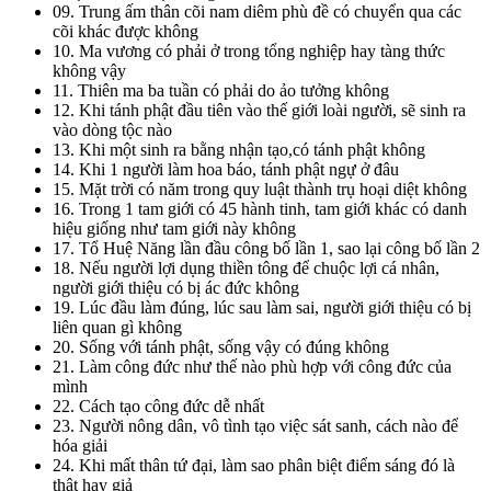
09. Trung ấm thân cõi nam diêm phù đề có chuyển qua các
cõi khác được không
10. Ma vương có phải ở trong tổng nghiệp hay tàng thức
không vậy
11. Thiên ma ba tuần có phải do ảo tưởng không
12. Khi tánh phật đầu tiên vào thế giới loài người, sẽ sinh ra
vào dòng tộc nào
13. Khi một sinh ra bằng nhận tạo,có tánh phật không
14. Khi 1 người làm hoa báo, tánh phật ngự ở đâu
15. Mặt trời có năm trong quy luật thành trụ hoại diệt không
16. Trong 1 tam giới có 45 hành tinh, tam giới khác có danh
hiệu giống như tam giới này không
17. Tổ Huệ Năng lần đầu công bố lần 1, sao lại công bố lần 2
18. Nếu người lợi dụng thiền tông để chuộc lợi cá nhân,
người giới thiệu có bị ác đức không
19. Lúc đầu làm đúng, lúc sau làm sai, người giới thiệu có bị
liên quan gì không
20. Sống với tánh phật, sống vậy có đúng không
21. Làm công đức như thế nào phù hợp với công đức của
mình
22. Cách tạo công đức dễ nhất
23. Người nông dân, vô tình tạo việc sát sanh, cách nào để
hóa giải
24. Khi mất thân tứ đại, làm sao phân biệt điểm sáng đó là
thật hay giả