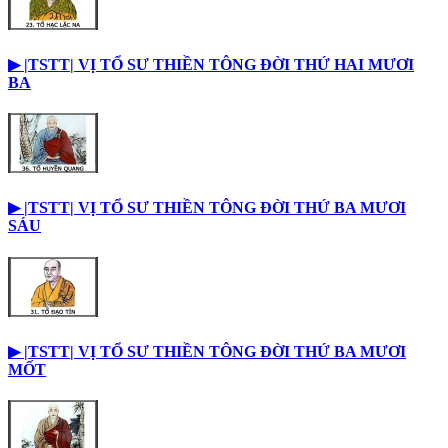
▶︎ |TSTT| VỊ TỔ SƯ THIỀN TÔNG ĐỜI THỨ HAI MƯƠI
BA
▶︎ |TSTT| VỊ TỔ SƯ THIỀN TÔNG ĐỜI THỨ BA MƯƠI
SÁU
▶︎ |TSTT| VỊ TỔ SƯ THIỀN TÔNG ĐỜI THỨ BA MƯƠI
MỐT