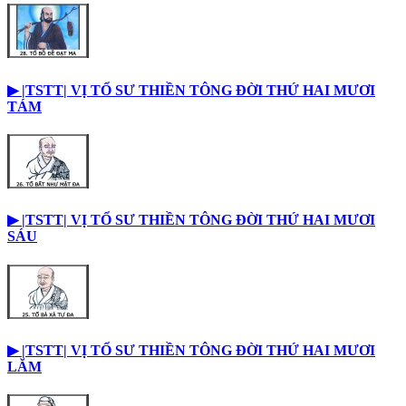
▶︎ |TSTT| VỊ TỔ SƯ THIỀN TÔNG ĐỜI THỨ HAI MƯƠI
TÁM
▶︎ |TSTT| VỊ TỔ SƯ THIỀN TÔNG ĐỜI THỨ HAI MƯƠI
SÁU
▶︎ |TSTT| VỊ TỔ SƯ THIỀN TÔNG ĐỜI THỨ HAI MƯƠI
LĂM