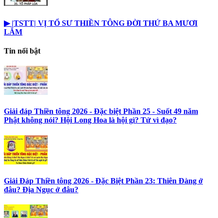
▶︎ |TSTT| VỊ TỔ SƯ THIỀN TÔNG ĐỜI THỨ BA MƯƠI
LĂM
Tin nổi bật
Giải đáp Thiền tông 2026 - Đặc biệt Phần 25 - Suốt 49 năm
Phật không nói? Hội Long Hoa là hội gì? Tử vì đạo?
Giải Đáp Thiền tông 2026 - Đặc Biệt Phần 23: Thiên Đàng ở
đâu? Địa Ngục ở đâu?