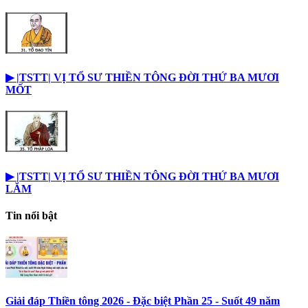
▶︎ |TSTT| VỊ TỔ SƯ THIỀN TÔNG ĐỜI THỨ BA MƯƠI
MỐT
▶︎ |TSTT| VỊ TỔ SƯ THIỀN TÔNG ĐỜI THỨ BA MƯƠI
LĂM
Tin nổi bật
Giải đáp Thiền tông 2026 - Đặc biệt Phần 25 - Suốt 49 năm