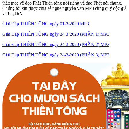
thắc mắc về đạo Phật Thiền tông nói riêng và đạo Phật nói chung.
Chúng tôi xin được chia sẻ nghe nguyên văn MP3 cùng quý độc giả
và Phật tử:
Giải Đáp THIỀN TÔNG ngày 01-3-2020 MP3
Giải Đáp THIỀN TÔNG ngày 24-3-2020 (PHẦN 1) MP3
Giải Đáp THIỀN TÔNG ngày 24-3-2020 (PHẦN 2) MP3
Giải Đáp THIỀN TÔNG ngày 24-3-2020 (PHẦN 3) MP3