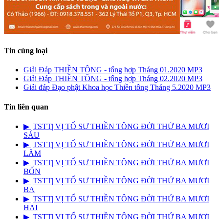
Tin cùng loại
Giải Đáp THIỀN TÔNG - tổng hợp Tháng 01.2020 MP3
Giải Đáp THIỀN TÔNG - tổng hợp Tháng 02.2020 MP3
Giải đáp Đạo phật Khoa học Thiền tông Tháng 5.2020 MP3
Tin liên quan
▶︎ |TSTT| VỊ TỔ SƯ THIỀN TÔNG ĐỜI THỨ BA MƯƠI
SÁU
▶︎ |TSTT| VỊ TỔ SƯ THIỀN TÔNG ĐỜI THỨ BA MƯƠI
LĂM
▶︎ |TSTT| VỊ TỔ SƯ THIỀN TÔNG ĐỜI THỨ BA MƯƠI
BỐN
▶︎ |TSTT| VỊ TỔ SƯ THIỀN TÔNG ĐỜI THỨ BA MƯƠI
BA
▶︎ |TSTT| VỊ TỔ SƯ THIỀN TÔNG ĐỜI THỨ BA MƯƠI
HAI
▶︎ |TSTT| VỊ TỔ SƯ THIỀN TÔNG ĐỜI THỨ BA MƯƠI