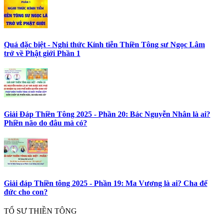
Quá đặc biệt - Nghi thức Kính tiễn Thiền Tông sư Ngọc Lâm
trở về Phật giới Phần 1
Giải Đáp Thiền Tông 2025 - Phần 20: Bác Nguyễn Nhân là ai?
Phiền não do đâu mà có?
Giải đáp Thiền tông 2025 - Phần 19: Ma Vương là ai? Cha để
đức cho con?
TỔ SƯ THIỀN TÔNG