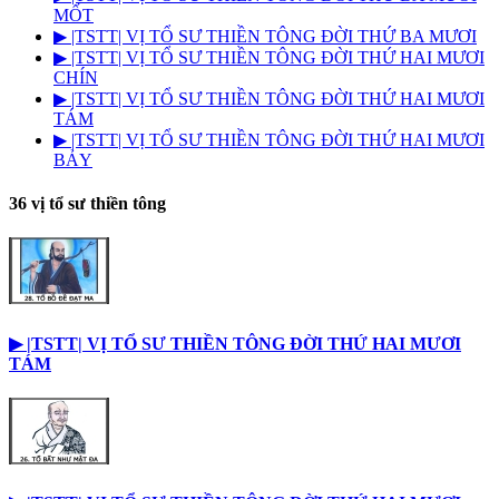
MỐT
▶︎ |TSTT| VỊ TỔ SƯ THIỀN TÔNG ĐỜI THỨ BA MƯƠI
▶︎ |TSTT| VỊ TỔ SƯ THIỀN TÔNG ĐỜI THỨ HAI MƯƠI
CHÍN
▶︎ |TSTT| VỊ TỔ SƯ THIỀN TÔNG ĐỜI THỨ HAI MƯƠI
TÁM
▶︎ |TSTT| VỊ TỔ SƯ THIỀN TÔNG ĐỜI THỨ HAI MƯƠI
BẢY
36 vị tổ sư thiền tông
▶︎ |TSTT| VỊ TỔ SƯ THIỀN TÔNG ĐỜI THỨ HAI MƯƠI
TÁM