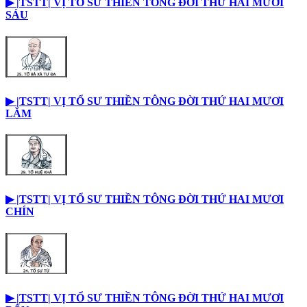
▶︎ |TSTT| VỊ TỔ SƯ THIỀN TÔNG ĐỜI THỨ HAI MƯƠI
SÁU
▶︎ |TSTT| VỊ TỔ SƯ THIỀN TÔNG ĐỜI THỨ HAI MƯƠI
LĂM
▶︎ |TSTT| VỊ TỔ SƯ THIỀN TÔNG ĐỜI THỨ HAI MƯƠI
CHÍN
▶︎ |TSTT| VỊ TỔ SƯ THIỀN TÔNG ĐỜI THỨ HAI MƯƠI