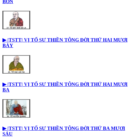
BỐN
▶︎ |TSTT| VỊ TỔ SƯ THIỀN TÔNG ĐỜI THỨ HAI MƯƠI
BẢY
▶︎ |TSTT| VỊ TỔ SƯ THIỀN TÔNG ĐỜI THỨ HAI MƯƠI
BA
▶︎ |TSTT| VỊ TỔ SƯ THIỀN TÔNG ĐỜI THỨ BA MƯƠI
SÁU