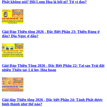
Phật không nói? Hội Long Hoa là hội gì? Tử vì đạo?
Giải Đáp Thiền tông 2026 - Đặc Biệt Phần 23: Thiên Đàng ở
đâu? Địa Ngục ở đâu?
Giải Đáp Thiền Tông 2026 - Đặc Biệt Phần 22: Tại sao Trái đất
nhiều Thiên tai, Lũ lụt, Hỏa hoạn
Giải đáp Thiền tông 2026 - Đặc biệt Phần 24: Tánh Phật được
hình thành như thế nào?