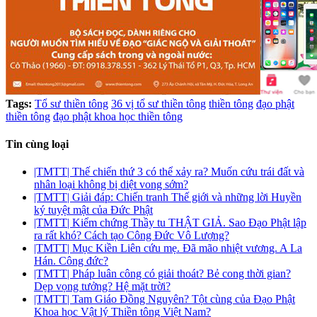
Tags:
Tổ sư thiền tông
36 vị tổ sư thiền tông
thiền tông
đạo phật
thiền tông
đạo phật khoa học thiền tông
Tin cùng loại
|TMTT| Thế chiến thứ 3 có thể xảy ra? Muốn cứu trái đất và
nhân loại không bị diệt vong sớm?
|TMTT| Giải đáp: Chiến tranh Thế giới và những lời Huyền
ký tuyệt mật của Đức Phật
|TMTT| Kiểm chứng Thầy tu THẬT GIẢ. Sao Đạo Phật lập
ra rất khó? Cách tạo Công Đức Vô Lượng?
|TMTT| Mục Kiền Liên cứu mẹ. Đã mão nhiệt vương. A La
Hán. Công đức?
|TMTT| Pháp luân công có giải thoát? Bẻ cong thời gian?
Dẹp vọng tưởng? Hệ mặt trời?
|TMTT| Tam Giáo Đồng Nguyên? Tột cùng của Đạo Phật
Khoa học Vật lý Thiền tông Việt Nam?