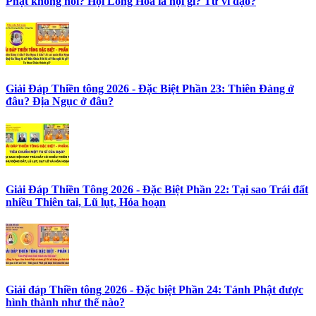
Phật không nói? Hội Long Hoa là hội gì? Tử vì đạo?
Giải Đáp Thiền tông 2026 - Đặc Biệt Phần 23: Thiên Đàng ở
đâu? Địa Ngục ở đâu?
Giải Đáp Thiền Tông 2026 - Đặc Biệt Phần 22: Tại sao Trái đất
nhiều Thiên tai, Lũ lụt, Hỏa hoạn
Giải đáp Thiền tông 2026 - Đặc biệt Phần 24: Tánh Phật được
hình thành như thế nào?