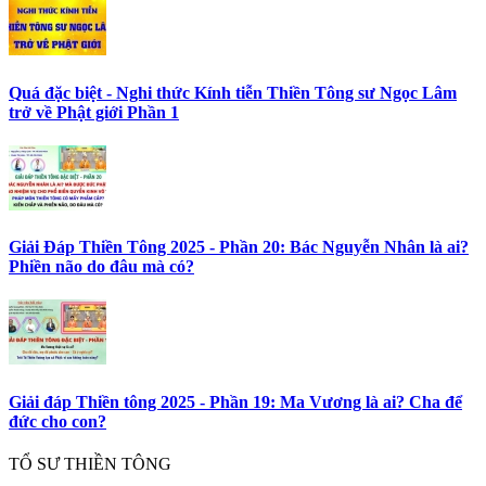
Quá đặc biệt - Nghi thức Kính tiễn Thiền Tông sư Ngọc Lâm
trở về Phật giới Phần 1
Giải Đáp Thiền Tông 2025 - Phần 20: Bác Nguyễn Nhân là ai?
Phiền não do đâu mà có?
Giải đáp Thiền tông 2025 - Phần 19: Ma Vương là ai? Cha để
đức cho con?
TỔ SƯ THIỀN TÔNG