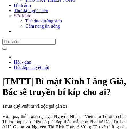
THƠ HAY THIỀN TÔNG
Hình ảnh
Thơ -kệ ngộ Thiền
Sức khỏe
Thế dục dưỡng sinh
Cẩm nang ăn uống
Hỏi - đáp
Hỏi đáp - tuyệt mật
|TMTT| Bí mật Kinh Lăng Già,
Bác sẽ truyền bí kíp cho ai?
Thưa quý Phật tử và độc giả gần xa,
Vừa qua, thiền gia soạn giả Nguyễn Nhân – Viện chủ Tổ đình chùa
Thiền tông Tân Diệu có giải đáp thắc mắc cho Phật tử Đào Tú Lan
ở Hà Giang và Nguyễn Thị Bích Thủy ở Vũng Tàu về những câu