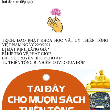
hỏi đẻ xem tiếp tục)
TRÍCH: ĐẠO PHẬT KHOA HỌC VẬT LÝ THIỀN TÔNG
VIỆT NAM NGÀY 22/9/2021
BÍ MẬT KINH LĂNG GIÀ?
BÍ KÍP TRỞ VỀ PHẬT GIỚI?
BÁC SẼ TRUYỀN BÍ KÍP CHO AI?
TU THIỀN TÔNG BỊ NHIỄM COVID QUA ĐỜI?