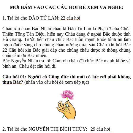
MỜI BẤM VÀO CÁC CÂU HỎI ĐỂ XEM VÀ NGHE:
1. Trả lời cho ĐÀO TÚ LAN:
22 câu hỏi
Cháu xin chào Bác Nhân cháu là Đào Tú Lan là Phật tử của Chùa
Thiền Tông Tân Diệu, hiện nay Cháu đang ở ngoài Bắc thuộc tỉnh
Hà Giang. Trước tiên cháu chúc Bác luôn mạnh khỏe bình an làm
ngọn đuốc sáng cho chúng cháu nương dựa, sau Cháu xin hỏi Bác
22 Câu hỏi xin Bác giải đáp cho chúng cháu được rõ thông chúng
cháu cảm ơn Bác nhiều.
Bác Nguyễn Nhân trả lời: Cảm ơn cháu đã chúc Bác mạnh khỏe và
bình an, Cháu đặt câu hỏi đi.
Câu hỏi 01: Người có Công đức thì mới có lực rơi phải không
thưa Bác?
(nhấn vào câu hỏi đẻ xem tiếp tục)
2. Trả lời cho NGUYỄN THỊ BÍCH THỦY:
29 câu hỏi