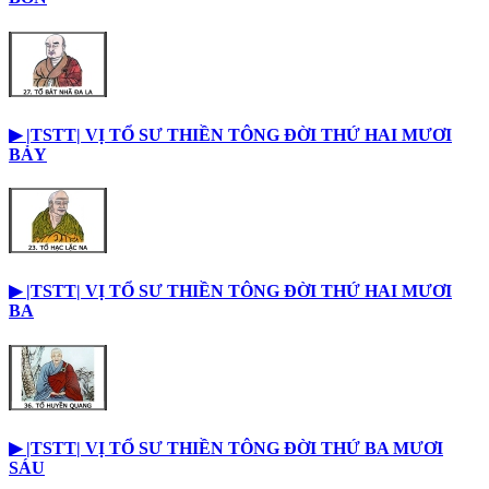
▶︎ |TSTT| VỊ TỔ SƯ THIỀN TÔNG ĐỜI THỨ HAI MƯƠI
BẢY
▶︎ |TSTT| VỊ TỔ SƯ THIỀN TÔNG ĐỜI THỨ HAI MƯƠI
BA
▶︎ |TSTT| VỊ TỔ SƯ THIỀN TÔNG ĐỜI THỨ BA MƯƠI
SÁU