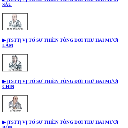
SÁU
▶︎ |TSTT| VỊ TỔ SƯ THIỀN TÔNG ĐỜI THỨ HAI MƯƠI
LĂM
▶︎ |TSTT| VỊ TỔ SƯ THIỀN TÔNG ĐỜI THỨ HAI MƯƠI
CHÍN
▶︎ |TSTT| VỊ TỔ SƯ THIỀN TÔNG ĐỜI THỨ HAI MƯƠI
BỐN