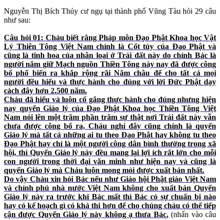
Nguyễn Thị Bích Thủy cư ngụ tại thành phố Vũng Tàu hỏi 29 câu
như sau:
Câu hỏi 01: Cháu biết rằng Pháp môn Đạo Phật Khoa học Vật
Lý Thiên Tông Việt Nam chính là Cốt tủy của Đạo Phật và
cũng là tinh hoa của nhân loại ở Trái đất này do chính Bác là
người nắm giữ Mạch nguồn Thiền Tông này nay đã được công
bố phổ biến ra khắp rộng rãi Năm châu để cho tất cả mọi
người đều hiểu và thực hành cho đúng với lời Đức Phật dạy
cách đây hơn 2.500 năm.
Cháu đã hiểu và luôn cố gắng thực hành cho đúng nhưng hiện
nay quyển Giáo lý của Đạo Phật Khoa học Thiền Tông Việt
Nam nói lên một trăm phần trăm sự thật nơi Trái đất này vẫn
chưa được công bố ra, Cháu nghỉ đây cũng chính là quyển
Giáo lý mà tất cả những ai tu theo Đạo Phật hay không tu theo
Đạo Phật hay chỉ là một người công dân bình thường trong xã
hội, thì Quyển Giáo lý này đều mang lại lợi ích rất lớn cho mỗi
con người trong thời đại văn minh như hiện nay và cũng là
quyển Giáo lý mà Cháu luôn mong mỏi được xuất bản nhất.
Do vậy Cháu xin hỏi Bác nếu như Giáo hội Phật giáo Việt Nam
và chính phủ nhà nước Việt Nam không cho xuất bản Quyển
Giáo lý này ra trước khi Bác mất thì Bác có sự chuẩn bị nào
hay có kế hoạch gì có khả thi hơn để cho chúng cháu có thể tiếp
cận được Quyển Giáo lý này không ạ thưa Bác.
(nhấn vào câu