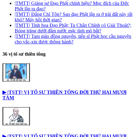
|TMTT| Giảng sư Đạo Phật chính hiệu? Mục đích của Đức
Phật lập ra đạo?
|TMTT| Đấng Chí Tôn? Sao đạo Phật lập ra ở trái đất này rất
khó? Máy hồi thời gian?
|TMTT| Tinh hoa Đạo Phật; Tu Chân Chính có Giải Thoát?;
Bóng trăng dưới đầm nước mặc tình mò bắt?
|TMTT| Tam giáo đồng nguyên, tiến sĩ Phật học cầu nguyện
cho vắc-xin được thông hành?
36 vị tổ sư thiền tông
▶︎ |TSTT| VỊ TỔ SƯ THIỀN TÔNG ĐỜI THỨ HAI MƯƠI
TÁM
▶︎ |TSTT| VỊ TỔ SƯ THIỀN TÔNG ĐỜI THỨ HAI MƯƠI