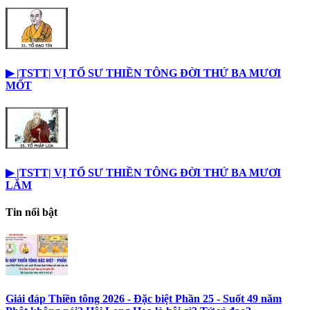
▶︎ |TSTT| VỊ TỔ SƯ THIỀN TÔNG ĐỜI THỨ BA MƯƠI
MỐT
▶︎ |TSTT| VỊ TỔ SƯ THIỀN TÔNG ĐỜI THỨ BA MƯƠI
LĂM
Tin nổi bật
Giải đáp Thiền tông 2026 - Đặc biệt Phần 25 - Suốt 49 năm